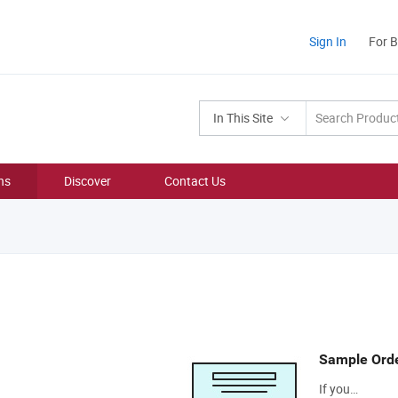
Sign In
For 
In This Site
ns
Discover
Contact Us
Sample Ord
If you…