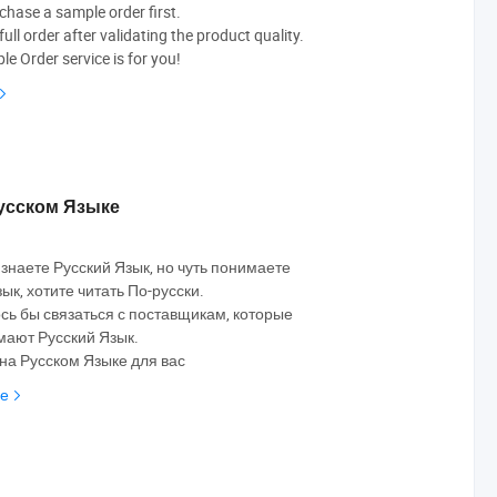
chase a sample order first.
ull order after validating the product quality.
e Order service is for you!
Русском Языке
 знаете Русский Язык, но чуть понимаете
ык, хотите читать По-русски.
ось бы связаться с поставщикам, которые
ают Русский Язык.
 на Русском Языке для вас
ше