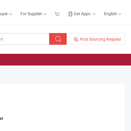
Buyer
For Supplier
Get Apps
English
Post Sourcing Request
er