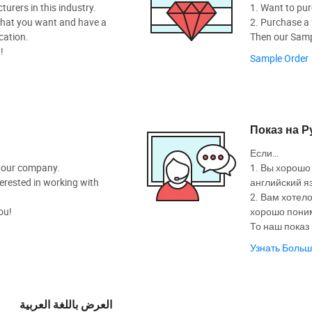
rers in this industry.
1. Want to pur
hat you want and have a
2. Purchase a f
cation.
Then our Sampl
!
Sample Order
Показ на 
Если…
t our company.
1. Вы хорошо
nterested in working with
английский яз
2. Вам хотел
ou!
хорошо поним
То наш показ
Узнать Боль
العرض باللغة العربية